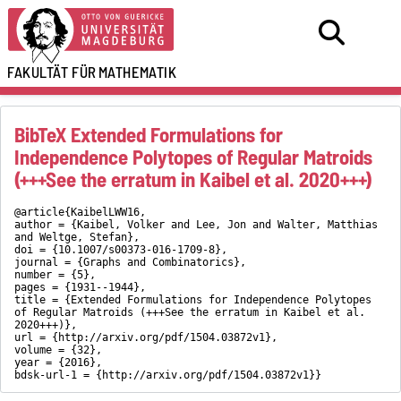
FAKULTÄT FÜR
MATHEMATIK
BibTeX Extended Formulations for
Independence Polytopes of Regular Matroids
(+++See the erratum in Kaibel et al. 2020+++)
@article{KaibelLWW16,
author = {Kaibel, Volker and Lee, Jon and Walter, Matthias
and Weltge, Stefan},
doi = {10.1007/s00373-016-1709-8},
journal = {Graphs and Combinatorics},
number = {5},
pages = {1931--1944},
title = {Extended Formulations for Independence Polytopes
of Regular Matroids (+++See the erratum in Kaibel et al.
2020+++)},
url = {http://arxiv.org/pdf/1504.03872v1},
volume = {32},
year = {2016},
bdsk-url-1 = {http://arxiv.org/pdf/1504.03872v1}}