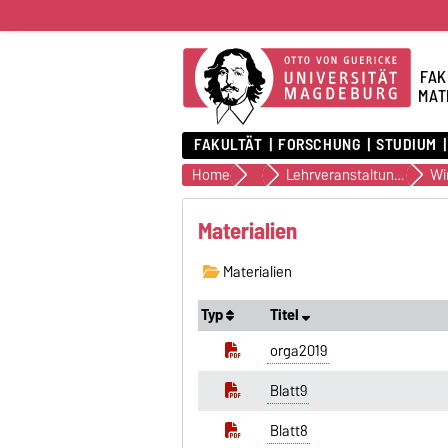
FAK
MAT
FAKULTÄT
FORSCHUNG
STUDIUM
Home
IAG
Lehrveranstaltungen
Materialien
Materialien
Typ
Titel
orga2019
Blatt9
Blatt8