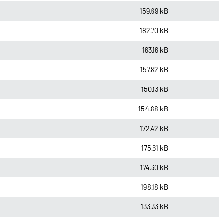
159.69 kB
182.70 kB
163.16 kB
157.82 kB
150.13 kB
154.88 kB
172.42 kB
175.61 kB
174.30 kB
198.18 kB
133.33 kB