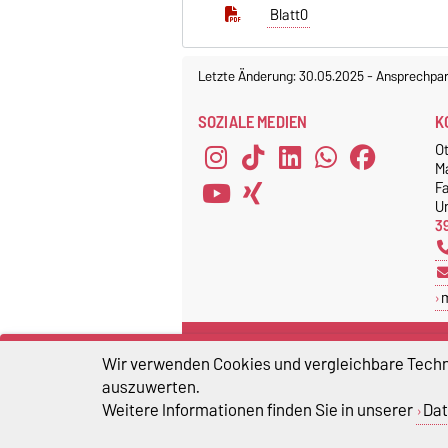
Blatt0
Letzte Änderung: 30.05.2025
-
Ansprechpar
SOZIALE MEDIEN
K
O
M
F
Un
3
CHE HOCHSCHULRANKING
D
Wir verwenden Cookies und vergleichbare Techno
CHE Hochschulranking
auszuwerten.
Weitere Informationen finden Sie in unserer
Dat