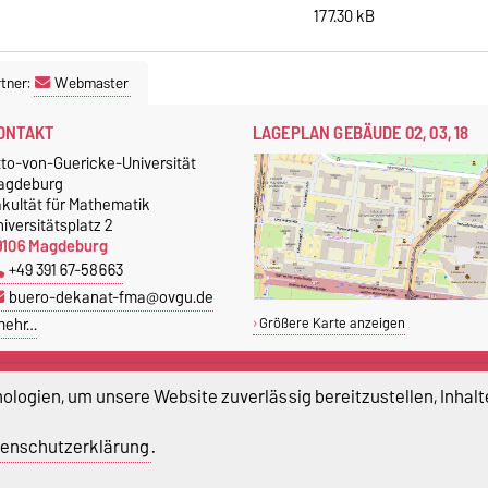
177.30 kB
tner:
Webmaster
ONTAKT
LAGEPLAN GEBÄUDE 02, 03, 18
tto-von-Guericke-Universität
agdeburg
akultät für Mathematik
iversitätsplatz 2
9106 Magdeburg
+49 391 67-58663
buero-dekanat-fma@ovgu.de
mehr…
Größere Karte anzeigen
EKANAT
STUDIERENDENBÜRO
logien, um unsere Website zuverlässig bereitzustellen, Inhalt
buero-dekanat-fma@ovgu.de
Studierendenbüro
+49 391 67-58663
enschutzerklärung
.