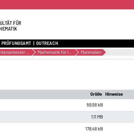
ULTÄT FÜR
HEMATIK
PRÜFUNGSAMT
OUTREACH
Wintersemester 2019/2020
Mathematik für Informatiker 1
Materialien
Größe
Hinweise
59.98 kB
1.11 MB
178.48 kB