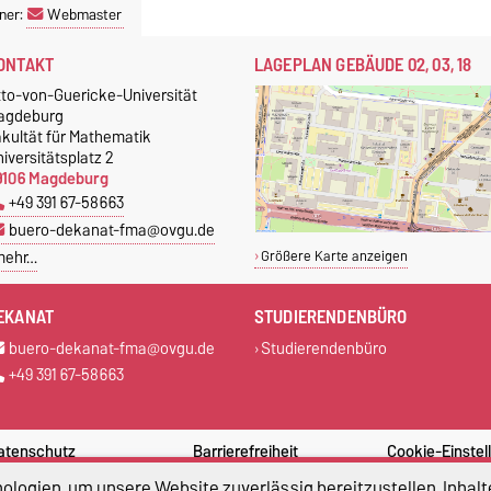
ner:
Webmaster
ONTAKT
LAGEPLAN GEBÄUDE 02, 03, 18
tto-von-Guericke-Universität
agdeburg
akultät für Mathematik
iversitätsplatz 2
9106 Magdeburg
+49 391 67-58663
buero-dekanat-fma@ovgu.de
mehr…
Größere Karte anzeigen
EKANAT
STUDIERENDENBÜRO
buero-dekanat-fma@ovgu.de
Studierendenbüro
+49 391 67-58663
atenschutz
Barrierefreiheit
Cookie-Einstel
logien, um unsere Website zuverlässig bereitzustellen, Inhalt