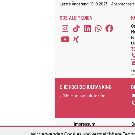
Letzte Änderung: 10.10.2023
-
Ansprechpart
SOZIALE MEDIEN
K
O
M
F
Un
3
CHE HOCHSCHULRANKING
D
CHE Hochschulranking
Impressum
D
Wir verwenden Cookies und vergleichbare Techno