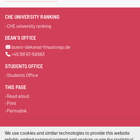
CHE UNIVERSITY RANKING
CHE university ranking
DEAN'S OFFICE
buero-dekanat-fma@ovgu.de
+49 391 67-58663
STUDENTS OFFICE
Students Office
THIS PAGE
Read aloud
Print
Permalink
Legal Notes
We use cookies and similar technologies to provide this website
Privacy Policy
reliably, embed external content and analyze usage for statistical