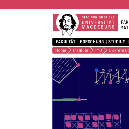
FAK
MAT
FAKULTÄT
FORSCHUNG
STUDIUM
Home
Institute
IMO
Diskrete O