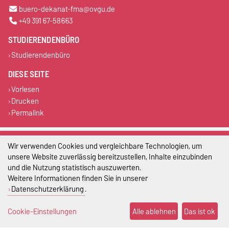
buero-dekanat-fma@ovgu.de
+49 391 67-58663
STUDIERENDENBÜRO
Studierendenbüro
DIESE SEITE
Vorlesen
Drucken
Permalink
Impressum
Wir verwenden Cookies und vergleichbare Technologien, um
unsere Website zuverlässig bereitzustellen, Inhalte einzubinden
Datenschutz
und die Nutzung statistisch auszuwerten.
Weitere Informationen finden Sie in unserer
Barrierefreiheit
Datenschutzerklärung
.
Cookie-Einstellungen
Cookie-Einstellungen
Alle ablehnen
Das ist ok
Sitemap