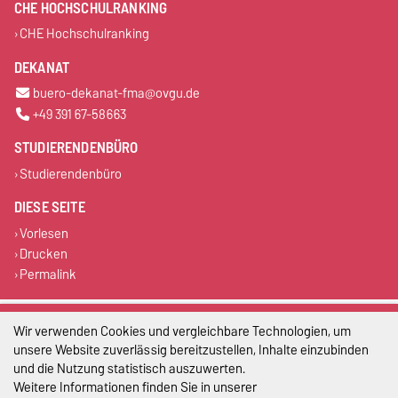
CHE HOCHSCHULRANKING
CHE Hochschulranking
DEKANAT
buero-dekanat-fma@ovgu.de
+49 391 67-58663
STUDIERENDENBÜRO
Studierendenbüro
DIESE SEITE
Vorlesen
Drucken
Permalink
Impressum
Wir verwenden Cookies und vergleichbare Technologien, um
unsere Website zuverlässig bereitzustellen, Inhalte einzubinden
Datenschutz
und die Nutzung statistisch auszuwerten.
Weitere Informationen finden Sie in unserer
Barrierefreiheit