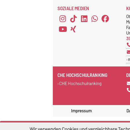
SOZIALE MEDIEN
K
O
M
F
Un
3
CHE HOCHSCHULRANKING
D
CHE Hochschulranking
Impressum
D
Wir verwenden Cookies und vergleichbare Techno