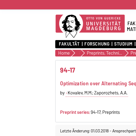
FAK
MAT
FAKULTÄT
FORSCHUNG
STUDIUM
Home
Veröffentlichungen
Preprints, Technical Reports (alte Version)
Pr
94-17
Optimization over Alternating S
by
Kovalev, M.M.; Zaporozhets, A.A.
Preprint series:
94-17, Preprints
Letzte Änderung: 01.03.2018
-
Ansprechpart