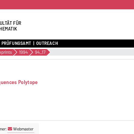
ULTÄT FÜR
HEMATIK
PRÜFUNGSAMT
OUTREACH
eprints
1994
94_17
equences Polytope
ner:
Webmaster