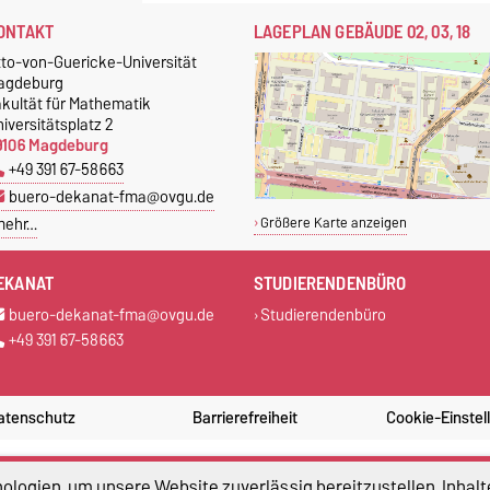
ONTAKT
LAGEPLAN GEBÄUDE 02, 03, 18
tto-von-Guericke-Universität
agdeburg
akultät für Mathematik
iversitätsplatz 2
9106 Magdeburg
+49 391 67-58663
buero-dekanat-fma@ovgu.de
mehr…
Größere Karte anzeigen
EKANAT
STUDIERENDENBÜRO
buero-dekanat-fma@ovgu.de
Studierendenbüro
+49 391 67-58663
atenschutz
Barrierefreiheit
Cookie-Einstel
logien, um unsere Website zuverlässig bereitzustellen, Inhalt