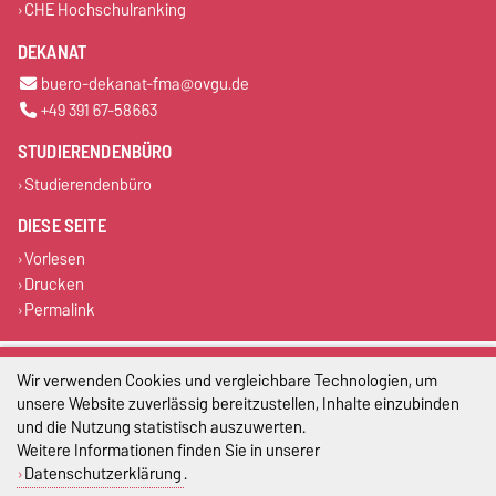
CHE Hochschulranking
DEKANAT
buero-dekanat-fma@ovgu.de
+49 391 67-58663
STUDIERENDENBÜRO
Studierendenbüro
DIESE SEITE
Vorlesen
Drucken
Permalink
Impressum
Wir verwenden Cookies und vergleichbare Technologien, um
unsere Website zuverlässig bereitzustellen, Inhalte einzubinden
Datenschutz
und die Nutzung statistisch auszuwerten.
Weitere Informationen finden Sie in unserer
Barrierefreiheit
Datenschutzerklärung
.
Cookie-Einstellungen