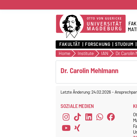
FAK
MAT
FAKULTÄT
FORSCHUNG
STUDIUM
Home
Institute
IAN
Dr. Caroli
Dr. Carolin Mehlmann
Letzte Änderung: 24.02.2026
-
Ansprechpar
SOZIALE MEDIEN
K
O
M
F
Un