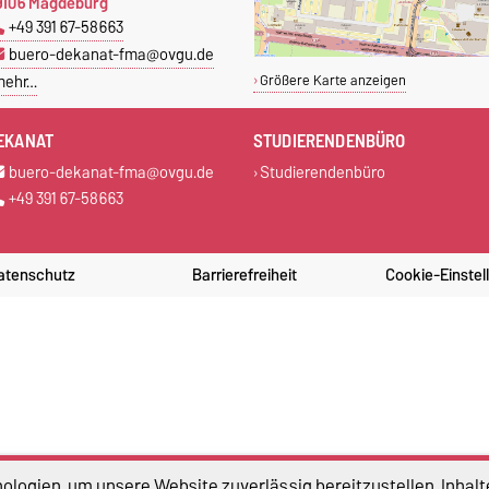
9106 Magdeburg
+49 391 67-58663
buero-dekanat-fma@ovgu.de
mehr…
Größere Karte anzeigen
EKANAT
STUDIERENDENBÜRO
buero-dekanat-fma@ovgu.de
Studierendenbüro
+49 391 67-58663
atenschutz
Barrierefreiheit
Cookie-Einstel
logien, um unsere Website zuverlässig bereitzustellen, Inhalt