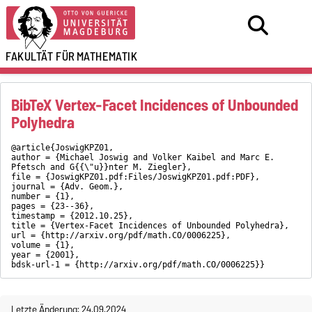
FAKULTÄT FÜR
MATHEMATIK
BibTeX Vertex-Facet Incidences of Unbounded
Polyhedra
@article{JoswigKPZ01,
author = {Michael Joswig and Volker Kaibel and Marc E.
Pfetsch and G{{\"u}}nter M. Ziegler},
file = {JoswigKPZ01.pdf:Files/JoswigKPZ01.pdf:PDF},
journal = {Adv. Geom.},
number = {1},
pages = {23--36},
timestamp = {2012.10.25},
title = {Vertex-Facet Incidences of Unbounded Polyhedra},
url = {http://arxiv.org/pdf/math.CO/0006225},
volume = {1},
year = {2001},
bdsk-url-1 = {http://arxiv.org/pdf/math.CO/0006225}}
Letzte Änderung: 24.09.2024