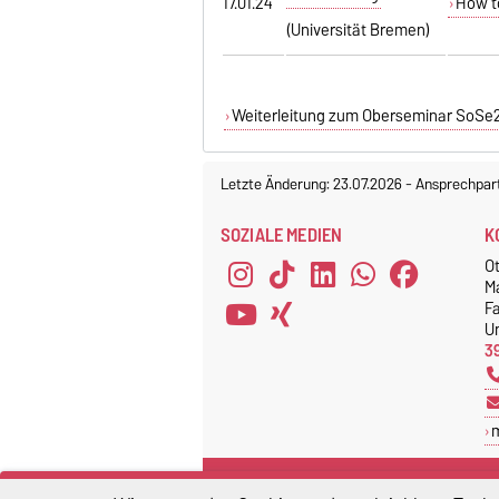
17.01.24
How to
(Universität Bremen)
Weiterleitung zum Oberseminar SoSe
Letzte Änderung: 23.07.2026
-
Ansprechpar
SOZIALE MEDIEN
K
O
M
F
Un
3
CHE HOCHSCHULRANKING
D