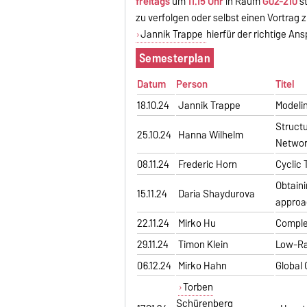
freitags
um
11.15 Uhr
in Raum
G02-210
st
zu verfolgen oder selbst einen Vortrag 
Jannik Trappe
hierfür der richtige An
Semesterplan
Datum
Person
Titel
18.10.24
Jannik Trappe
Modelin
Structu
25.10.24
Hanna Wilhelm
Netwo
08.11.24
Frederic Horn
Cyclic 
Obtain
15.11.24
Daria Shaydurova
approa
22.11.24
Mirko Hu
Comple
29.11.24
Timon Klein
Low-Ra
06.12.24
Mirko Hahn
Global 
Torben
Schürenberg