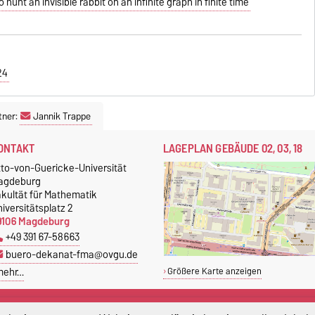
 hunt an invisible rabbit on an infinite graph in finite time
24
tner:
Jannik Trappe
ONTAKT
LAGEPLAN GEBÄUDE 02, 03, 18
tto-von-Guericke-Universität
agdeburg
akultät für Mathematik
iversitätsplatz 2
9106 Magdeburg
+49 391 67-58663
buero-dekanat-fma@ovgu.de
mehr…
Größere Karte anzeigen
EKANAT
STUDIERENDENBÜRO