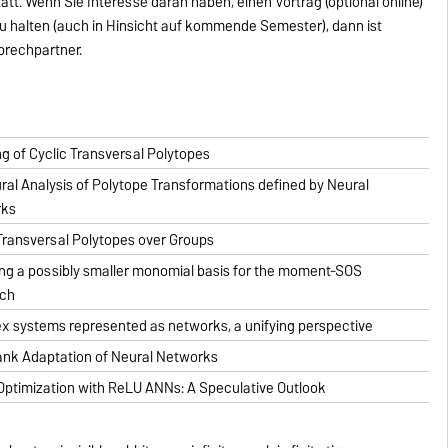
att. Wenn Sie Interesse daran haben, einen Vortrag (optional online)
zu halten (auch in Hinsicht auf kommende Semester), dann ist
sprechpartner.
g of Cyclic Transversal Polytopes
ral Analysis of Polytope Transformations defined by Neural
rks
Transversal Polytopes over Groups
ing a possibly smaller monomial basis for the moment-SOS
ch
x systems represented as networks, a unifying perspective
nk Adaptation of Neural Networks
Optimization with ReLU ANNs: A Speculative Outlook