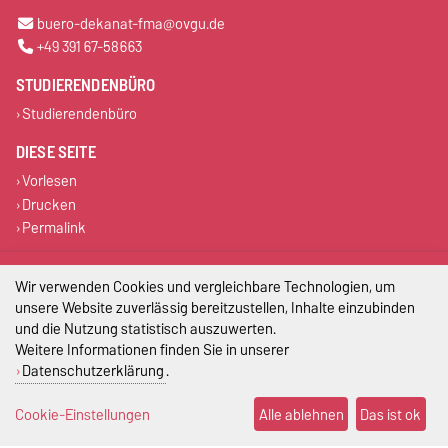
buero-dekanat-fma@ovgu.de
+49 391 67-58663
STUDIERENDENBÜRO
Studierendenbüro
DIESE SEITE
Vorlesen
Drucken
Permalink
Impressum
Wir verwenden Cookies und vergleichbare Technologien, um
unsere Website zuverlässig bereitzustellen, Inhalte einzubinden
Datenschutz
und die Nutzung statistisch auszuwerten.
Weitere Informationen finden Sie in unserer
Barrierefreiheit
Datenschutzerklärung
.
Cookie-Einstellungen
Cookie-Einstellungen
Alle ablehnen
Das ist ok
Sitemap