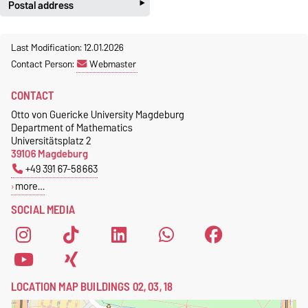
‣
Postal address
Jeannette Polte
Gebäude 03, Raum 222
Otto-von-Guericke-Universität
Last Modification: 12.01.2026
Magdeburg
Tel.
+49 391 67 58713
Contact Person:
Webmaster
Fakultät für Mathematik
Fax.
+49 391 67 41213
Institut für Algebra und
jeannette.polte@ovgu.de
CONTACT
Geometrie
Otto von Guericke University Magdeburg
Postschließfach 4120
Department of Mathematics
39016 Magdeburg
Universitätsplatz 2
39106 Magdeburg
+49 391 67-58663
more…
SOCIAL MEDIA
LOCATION MAP BUILDINGS 02, 03, 18