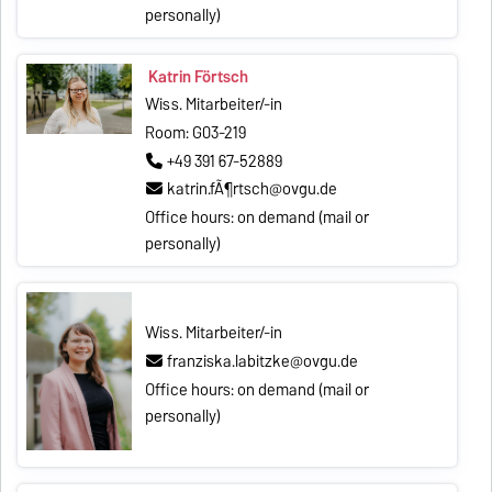
personally)
Katrin Förtsch
Wiss. Mitarbeiter/-in
Room: G03-219
+49 391 67-52889
katrin.fÃ¶rtsch@ovgu.de
Office hours: on demand (mail or
personally)
Wiss. Mitarbeiter/-in
franziska.labitzke@ovgu.de
Office hours: on demand (mail or
personally)