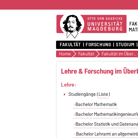
FAK
MAT
FAKULTÄT
FORSCHUNG
STUDIUM
Home
Fakultät
Fakultät im Überblick
Lehre & Forschung im Überb
Lehre:
Studiengänge (
Liste
)
Bachelor Mathematik
Bachelor Mathematikingenieur/i
Bachelor Statistik und Datenan
Bachelor Lehramt an allgemein