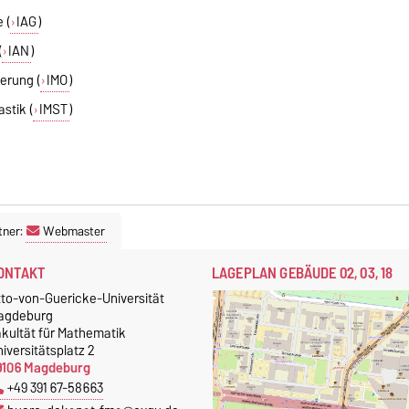
 (
IAG
)
(
IAN
)
erung (
IMO
)
stik (
IMST
)
tner:
Webmaster
ONTAKT
LAGEPLAN GEBÄUDE 02, 03, 18
tto-von-Guericke-Universität
agdeburg
akultät für Mathematik
iversitätsplatz 2
9106 Magdeburg
+49 391 67-58663