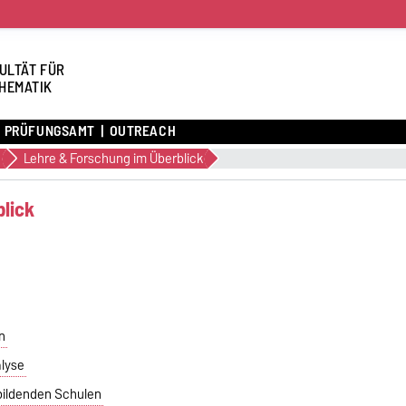
ULTÄT FÜR
HEMATIK
PRÜFUNGSAMT
OUTREACH
Lehre & Forschung im Überblick
lick
n
alyse
bildenden Schulen