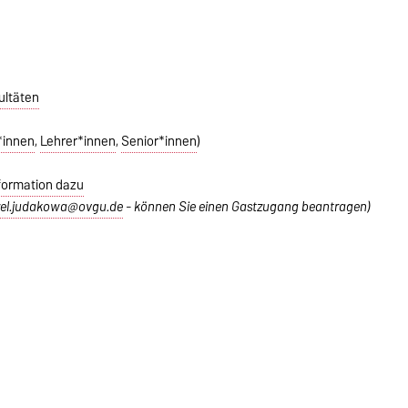
ultäten
*innen
,
Lehrer*innen
,
Senior*innen
)
formation dazu
el.judakowa@ovgu.de
-
können Sie einen Gastzugang beantragen)