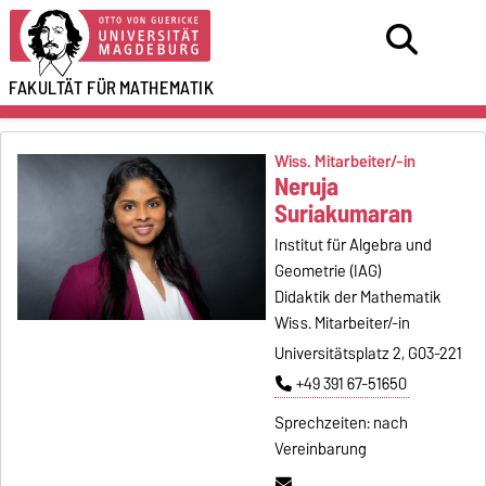
FAKULTÄT FÜR
MATHEMATIK
Wiss. Mitarbeiter/-in
Neruja
Suriakumaran
Institut für Algebra und
Geometrie (IAG)
Didaktik der Mathematik
Wiss. Mitarbeiter/-in
Universitätsplatz 2, G03-221
+49 391 67-51650
Sprechzeiten: nach
Vereinbarung