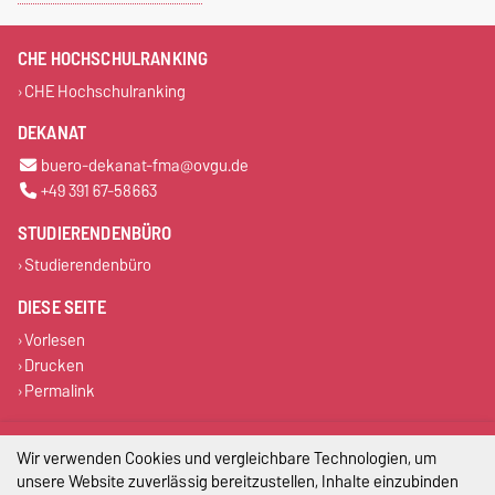
CHE HOCHSCHULRANKING
CHE Hochschulranking
DEKANAT
buero-dekanat-fma@ovgu.de
+49 391 67-58663
STUDIERENDENBÜRO
Studierendenbüro
DIESE SEITE
Vorlesen
Drucken
Permalink
Impressum
Wir verwenden Cookies und vergleichbare Technologien, um
unsere Website zuverlässig bereitzustellen, Inhalte einzubinden
Datenschutz