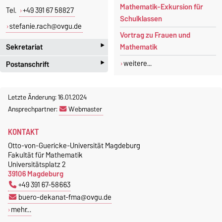
Mathematik-Exkursion für
Tel.
+49 391 67 58827
Schulklassen
stefanie.rach@ovgu.de
Vortrag zu Frauen und
‣
Sekretariat
Mathematik
‣
weitere...
Postanschrift
Jeannette Polte
Gebäude 03, Raum 222
Otto-von-Guericke-Universität
Magdeburg
Letzte Änderung: 16.01.2024
Tel.
+49 391 67 58713
Fakultät für Mathematik
Ansprechpartner:
Webmaster
Fax.
+49 391 67 41213
Institut für Algebra und
jeannette.polte@ovgu.de
KONTAKT
Geometrie
Postfach 4120
Otto-von-Guericke-Universität Magdeburg
Fakultät für Mathematik
39016 Magdeburg
Universitätsplatz 2
39106 Magdeburg
+49 391 67-58663
buero-dekanat-fma@ovgu.de
mehr…