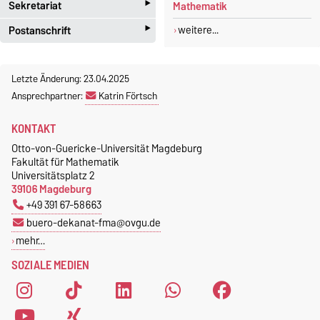
‣
Sekretariat
Mathematik
‣
weitere...
Postanschrift
Jeannette Polte
Gebäude 03, Raum 222
Otto-von-Guericke-Universität
Magdeburg
Letzte Änderung: 23.04.2025
Tel.
+49 391 67 58713
Fakultät für Mathematik
Ansprechpartner:
Katrin Förtsch
Fax.
+49 391 67 41213
Institut für Algebra und
jeannette.polte@ovgu.de
KONTAKT
Geometrie
Postfach 4120
Otto-von-Guericke-Universität Magdeburg
Fakultät für Mathematik
39016 Magdeburg
Universitätsplatz 2
39106 Magdeburg
+49 391 67-58663
buero-dekanat-fma@ovgu.de
mehr…
SOZIALE MEDIEN