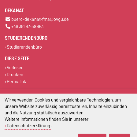
DEKANAT
buero-dekanat-fma@ovgu.de
+49 391 67-58663
STUDIERENDENBÜRO
Studierendenbüro
DIESE SEITE
Vorlesen
Drucken
Permalink
Impressum
Wir verwenden Cookies und vergleichbare Technologien, um
unsere Website zuverlässig bereitzustellen, Inhalte einzubinden
Datenschutz
und die Nutzung statistisch auszuwerten.
Weitere Informationen finden Sie in unserer
Barrierefreiheit
Datenschutzerklärung
.
Cookie-Einstellungen