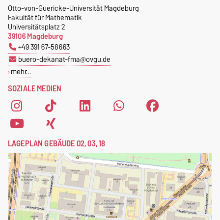
Otto-von-Guericke-Universität Magdeburg
Postfach 4120
Fakultät für Mathematik
39016 Magdeburg
Universitätsplatz 2
39106 Magdeburg
+49 391 67-58663
buero-dekanat-fma@ovgu.de
mehr…
SOZIALE MEDIEN
LAGEPLAN GEBÄUDE 02, 03, 18