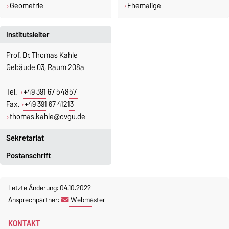
Geometrie
Ehemalige
Institutsleiter
Prof. Dr. Thomas Kahle
Gebäude 03, Raum 208a
Tel.
+49 391 67 54857
Fax.
+49 391 67 41213
thomas.kahle@ovgu.de
Sekretariat
Postanschrift
Jeannette Polte
Gebäude 03, Raum 222
Otto-von-Guericke-Universität
Letzte Änderung: 04.10.2022
Magdeburg
Tel.
+49 391 67 58713
Ansprechpartner:
Webmaster
Fakultät für Mathematik
Fax.
+49 391 67 41213
Institut für Algebra und
jeannette.polte@ovgu.de
KONTAKT
Geometrie