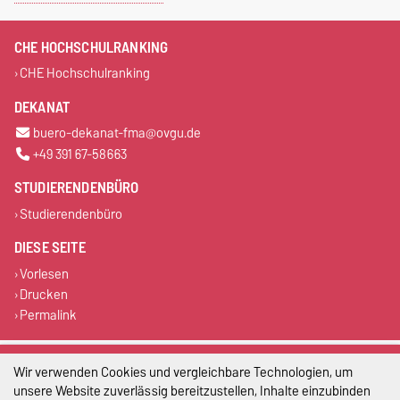
CHE HOCHSCHULRANKING
CHE Hochschulranking
DEKANAT
buero-dekanat-fma@ovgu.de
+49 391 67-58663
STUDIERENDENBÜRO
Studierendenbüro
DIESE SEITE
Vorlesen
Drucken
Permalink
Impressum
Wir verwenden Cookies und vergleichbare Technologien, um
unsere Website zuverlässig bereitzustellen, Inhalte einzubinden
Datenschutz