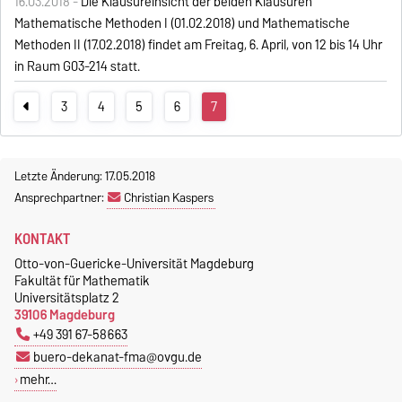
16.03.2018 -
Die Klausureinsicht der beiden Klausuren
Mathematische Methoden I (01.02.2018) und Mathematische
Methoden II (17.02.2018) findet am Freitag, 6. April, von 12 bis 14 Uhr
in Raum G03-214 statt.
3
4
5
6
7
Letzte Änderung: 17.05.2018
Ansprechpartner:
Christian Kaspers
KONTAKT
Otto-von-Guericke-Universität Magdeburg
Fakultät für Mathematik
Universitätsplatz 2
39106 Magdeburg
+49 391 67-58663
buero-dekanat-fma@ovgu.de
mehr…