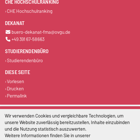
CHE HOCHSCHULRANKING
CHE Hochschulranking
DEKANAT
buero-dekanat-fma@ovgu.de
+49 391 67-58663
STUDIERENDENBÜRO
Studierendenbüro
DIESE SEITE
Vorlesen
Drucken
Permalink
Impressum
Wir verwenden Cookies und vergleichbare Technologien, um
unsere Website zuverlässig bereitzustellen, Inhalte einzubinden
Datenschutz
und die Nutzung statistisch auszuwerten.
Weitere Informationen finden Sie in unserer
Barrierefreiheit