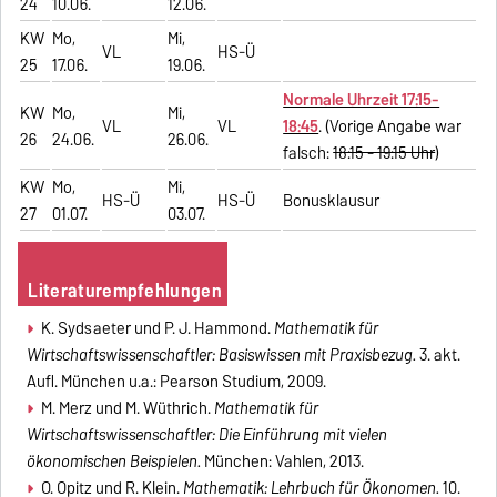
24
10.06.
12.06.
KW
Mo,
Mi,
VL
HS-Ü
25
17.06.
19.06.
Normale Uhrzeit 17:15-
KW
Mo,
Mi,
VL
VL
18:45
. (Vorige Angabe war
26
24.06.
26.06.
falsch:
18:15 - 19:15 Uhr
)
KW
Mo,
Mi,
HS-Ü
HS-Ü
Bonusklausur
27
01.07.
03.07.
Literaturempfehlungen
K. Sydsaeter und P. J. Hammond.
Mathematik für
Wirtschaftswissenschaftler: Basiswissen mit Praxisbezug.
3. akt.
Aufl. München u.a.: Pearson Studium, 2009.
M. Merz und M. Wüthrich.
Mathematik für
Wirtschaftswissenschaftler: Die Einführung mit vielen
ökonomischen Beispielen.
München: Vahlen, 2013.
O. Opitz und R. Klein.
Mathematik: Lehrbuch für Ökonomen.
10.