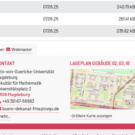
07.05.25
240.79 k
07.05.25
261.41 k
07.05.25
235.62 k
er:
Webmaster
ONTAKT
LAGEPLAN GEBÄUDE 02, 03, 18
tto-von-Guericke-Universität
agdeburg
akultät für Mathematik
iversitätsplatz 2
9106 Magdeburg
+49 391 67-58663
buero-dekanat-fma@ovgu.de
mehr…
Größere Karte anzeigen
EKANAT
STUDIERENDENBÜRO