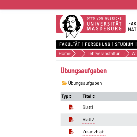
FAK
MAT
FAKULTÄT
FORSCHUNG
STUDIUM
Home
IAG
Lehrveranstaltungen
Übungsaufgaben
Übungsaufgaben
Typ
Titel
Blatt1
Blatt2
Zusatzblatt