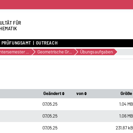
ULTÄT FÜR
HEMATIK
PRÜFUNGSAMT
OUTREACH
Wintersemester 2019/2020
Geometrische Gruppentheorie
Übungsaufgaben
Geändert
von
Größe
07.05.25
1.04 M
07.05.25
1.06 M
07.05.25
231.87 k