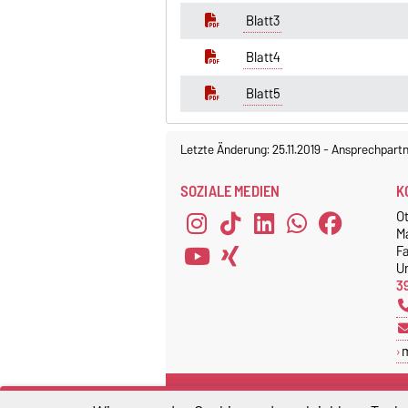
Blatt3
Blatt4
Blatt5
Letzte Änderung: 25.11.2019
-
Ansprechpartn
SOZIALE MEDIEN
K
O
M
F
Un
3
CHE HOCHSCHULRANKING
D