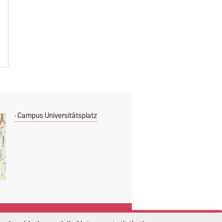
B
B
B
Campus Universitätsplatz
DIESE SEITE