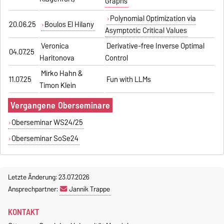
Graphs
Polynomial Optimization via
20.06.25
Boulos El Hilany
Asymptotic Critical Values
Veronica
Derivative-free Inverse Optimal
04.07.25
Haritonova
Control
Mirko Hahn &
11.07.25
Fun with LLMs
Timon Klein
Vergangene Oberseminare
Oberseminar WS24/25
Oberseminar SoSe24
Letzte Änderung: 23.07.2026
Ansprechpartner:
Jannik Trappe
KONTAKT