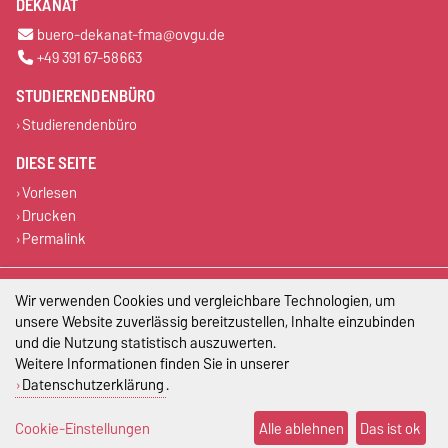
DEKANAT
buero-dekanat-fma@ovgu.de
+49 391 67-58663
STUDIERENDENBÜRO
Studierendenbüro
DIESE SEITE
Vorlesen
Drucken
Permalink
Impressum
Wir verwenden Cookies und vergleichbare Technologien, um
unsere Website zuverlässig bereitzustellen, Inhalte einzubinden
Datenschutz
und die Nutzung statistisch auszuwerten.
Weitere Informationen finden Sie in unserer
Barrierefreiheit
Datenschutzerklärung
.
Cookie-Einstellungen
Cookie-Einstellungen
Alle ablehnen
Das ist ok
Sitemap