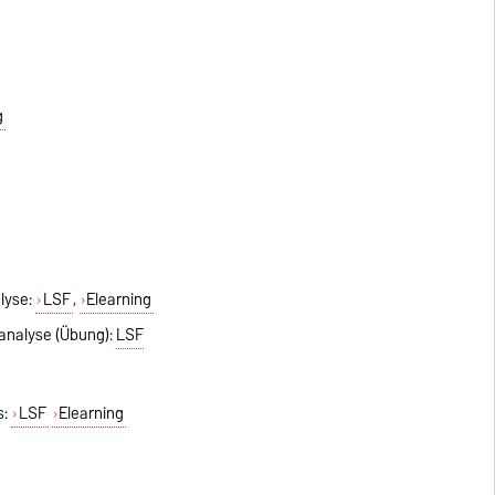
g
lyse:
LSF
,
Elearning
analyse (Übung):
LSF
s:
LSF
Elearning