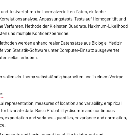
 und Testverfahren bei normalverteilten Daten, einfache
Korrelationsanalyse, Anpassungstests, Tests auf Homogenität und
he Verfahren, Methode der Kleinsten Quadrate, Maximum-Likelihood
sten und multiple Konfidenzbereiche.
Methoden werden anhand realer Datensätze aus Biologie, Medizin
 Hilfe von Statistik-Software unter Computer-Einsatz ausgewertet
ten selbst erhoben.
r sollen ein Thema selbstständig bearbeiten und in einem Vortrag
cs
cal representation, measures of location and variability, empirical
 for bivariate data. Basic Probability: discrete and continuous
es, expectation and variance, quantiles, covariance and correlation,
ce.
concepts and basic properties, ability to interpret and