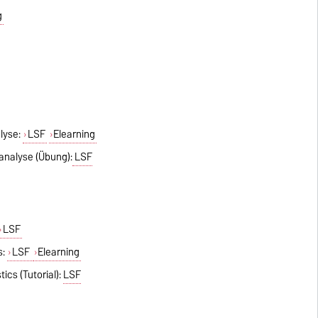
g
lyse:
LSF
Elearning
analyse (Übung):
LSF
LSF
s:
LSF
Elearning
tics (Tutorial):
LSF