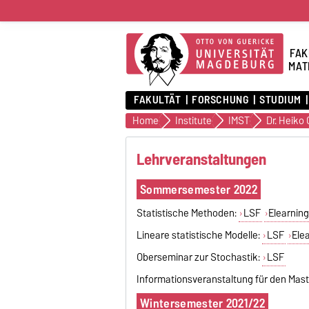
FAK
MAT
FAKULTÄT
FORSCHUNG
STUDIUM
Home
Institute
IMST
Lehrveranstaltungen
Sommersemester 2022
Statistische Methoden:
LSF
Elearnin
Lineare statistische Modelle:
LSF
Ele
Oberseminar zur Stochastik:
LSF
Informationsveranstaltung für den Mast
Wintersemester 2021/22