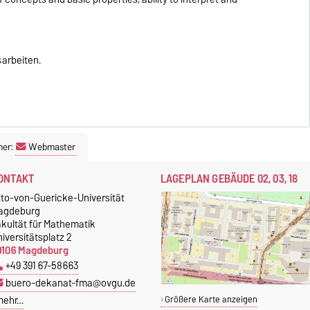
arbeiten.
ner:
Webmaster
ONTAKT
LAGEPLAN GEBÄUDE 02, 03, 18
tto-von-Guericke-Universität
agdeburg
akultät für Mathematik
iversitätsplatz 2
9106 Magdeburg
+49 391 67-58663
buero-dekanat-fma@ovgu.de
mehr…
Größere Karte anzeigen