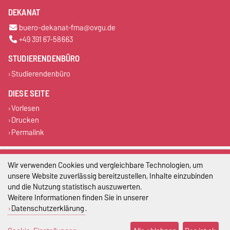
DEKANAT
buero-dekanat-fma@ovgu.de
+49 391 67-58663
STUDIERENDENBÜRO
Studierendenbüro
DIESE SEITE
Vorlesen
Drucken
Permalink
Impressum
Wir verwenden Cookies und vergleichbare Technologien, um
unsere Website zuverlässig bereitzustellen, Inhalte einzubinden
Datenschutz
und die Nutzung statistisch auszuwerten.
Weitere Informationen finden Sie in unserer
Barrierefreiheit
Datenschutzerklärung
.
Cookie-Einstellungen