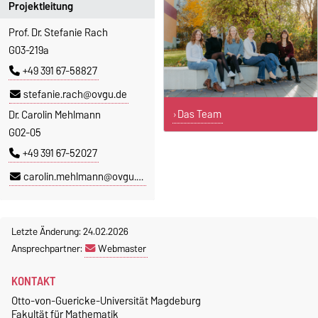
Projektleitung
Prof. Dr. Stefanie Rach
G03-219a
+49 391 67-58827
stefanie.rach@ovgu.de
Das Team
Dr. Carolin Mehlmann
G02-05
+49 391 67-52027
carolin.mehlmann@ovgu.de
Letzte Änderung: 24.02.2026
Ansprechpartner:
Webmaster
KONTAKT
Otto-von-Guericke-Universität Magdeburg
Fakultät für Mathematik