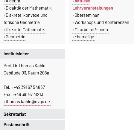
Algebra
Aktuelle
Didaktik der Mathematik
Lehrveranstaltungen
Diskrete, konvexe und
Oberseminar
torische Geometrie
Workshops und Konferenzen
Diskrete Mathematik
Mitarbeiter/-innen
Geometrie
Ehemalige
Institutsleiter
Prof. Dr. Thomas Kahle
Gebäude 03, Raum 208a
Tel.
+49 391 67 54857
Fax.
+49 391 67 41213
thomas.kahle@ovgu.de
Sekretariat
Postanschrift
Jeannette Polte