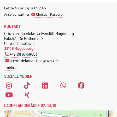
Gebäude 03, Raum 222
Otto-von-Guericke-Universität
Letzte Änderung: 14.09.2022
Magdeburg
Tel.
+49 391 67 58713
Ansprechpartner:
Christian Kaspers
Fakultät für Mathematik
Fax.
+49 391 67 41213
Institut für Algebra und
jeannette.polte@ovgu.de
KONTAKT
Geometrie
Otto-von-Guericke-Universität Magdeburg
Postfach 4120
Fakultät für Mathematik
39016 Magdeburg
Universitätsplatz 2
39106 Magdeburg
+49 391 67-58663
buero-dekanat-fma@ovgu.de
mehr…
SOZIALE MEDIEN
LAGEPLAN GEBÄUDE 02, 03, 18