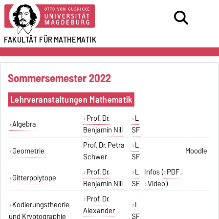
FAKULTÄT FÜR
MATHEMATIK
Sommersemester 2022
Lehrveranstaltungen Mathematik
Prof. Dr.
L
Algebra
Benjamin Nill
SF
Prof. Dr. Petra
L
Geometrie
Moodle
Schwer
SF
Prof. Dr.
L
Infos (
PDF
,
Gitterpolytope
Benjamin Nill
SF
Video
)
Prof. Dr.
Kodierungstheorie
L
Alexander
und Kryptographie
SF