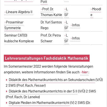
Pott
Prof. Dr.
L
Moodl
Lineare Algebra II
Thomas Kahle
SF
e
Proseminar
Dr. Yuri Santos
L
Infos
Symmetrie
Rego
SF
Seminar CAT(0)
Prof. Dr. Petra
L
Infos
kubische Komplexe
Schwer
SF
Lehrveranstaltungen Fachdidaktik Mathematik
Im Somersemester 2022 werden folgende Veranstaltungen
angeboten, weitere Informationen finden Sie auch
hier
:
Didaktik des Mathematikunterrichts an Sekundarschulen
(V/Ü)
2 SWS (Prof. Rach, Fesser)
Didaktik des Mathematikunterrichts in der S II
(V/Ü) 2 SWS
(Prof. Rach, Dr. Leneke)
Digitale Medien im Mathematikunterricht
(V) 2 SWS (Dr.