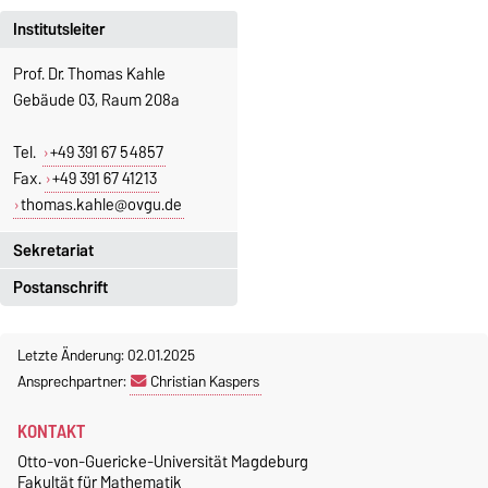
Institutsleiter
Prof. Dr. Thomas Kahle
Gebäude 03, Raum 208a
Tel.
+49 391 67 54857
Fax.
+49 391 67 41213
thomas.kahle@ovgu.de
Sekretariat
Postanschrift
Jeannette Polte
Gebäude 03, Raum 222
Otto-von-Guericke-Universität
Letzte Änderung: 02.01.2025
Magdeburg
Tel.
+49 391 67 58713
Ansprechpartner:
Christian Kaspers
Fakultät für Mathematik
Fax.
+49 391 67 41213
Institut für Algebra und
jeannette.polte@ovgu.de
KONTAKT
Geometrie
Otto-von-Guericke-Universität Magdeburg
Postfach 4120
Fakultät für Mathematik