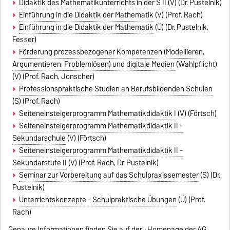
Didaktik des Mathematikunterrichts in der S II
(V) (Dr. Pustelnik)
Einführung in die Didaktik der Mathematik
(V) (Prof. Rach)
Einführung in die Didaktik der Mathematik
(Ü) (Dr. Pustelnik,
Fesser)
Förderung prozessbezogener Kompetenzen (Modellieren,
Argumentieren, Problemlösen) und digitale Medien
(Wahlpflicht)
(V) (Prof. Rach, Jonscher)
Professionspraktische Studien an Berufsbildenden Schulen
(S) (Prof. Rach)
Seiteneinsteigerprogramm Mathematikdidaktik I
(V) (Förtsch)
Seiteneinsteigerprogramm Mathematikdidaktik II -
Sekundarschule
(V) (Förtsch)
Seiteneinsteigerprogramm Mathematikdidaktik II -
Sekundarstufe II
(V) (Prof. Rach, Dr. Pustelnik)
Seminar zur Vorbereitung auf das Schulpraxissemester
(S) (Dr.
Pustelnik)
Unterrichtskonzepte - Schulpraktische Übungen
(Ü) (Prof.
Rach)
Genaure Informationen finden Sie auf der
Homepage der AG