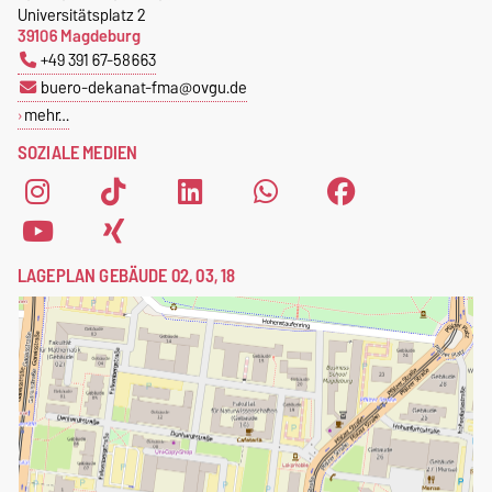
39016 Magdeburg
Universitätsplatz 2
39106 Magdeburg
+49 391 67-58663
buero-dekanat-fma@ovgu.de
mehr…
SOZIALE MEDIEN
LAGEPLAN GEBÄUDE 02, 03, 18