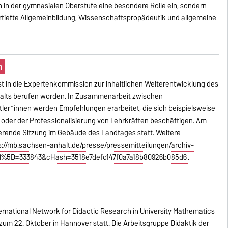
 in der gymnasialen Oberstufe eine besondere Rolle ein, sondern
vertiefte Allgemeinbildung, Wissenschaftspropädeutik und allgemeine
n
 ist in die Expertenkommission zur inhaltlichen Weiterentwicklung des
lts berufen worden. In Zusammenarbeit zwischen
ler*innen werden Empfehlungen erarbeitet, die sich beispielsweise
der der Professionalisierung von Lehrkräften beschäftigen. Am
tuierende Sitzung im Gebäude des Landtages statt. Weitere
s://mb.sachsen-anhalt.de/presse/pressemitteilungen/archiv-
uid%5D=333843&cHash=3518e7defc147f0a7a18b80926b085d6
.
ternational Network for Didactic Research in University Mathematics
 zum 22. Oktober in Hannover statt. Die Arbeitsgruppe Didaktik der