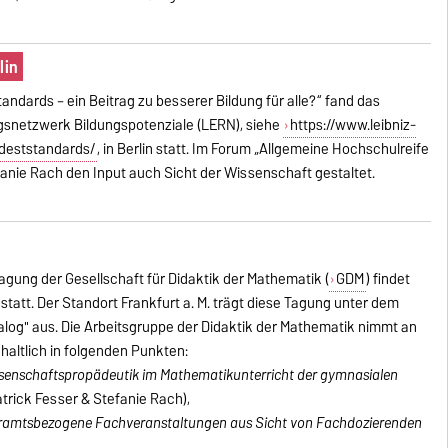
lin
ndards – ein Beitrag zu besserer Bildung für alle?“ fand das
gsnetzwerk Bildungspotenziale (LERN), siehe
https://www.leibniz-
ndeststandards/
, in Berlin statt. Im Forum „Allgemeine Hochschulreife
tefanie Rach den Input auch Sicht der Wissenschaft gestaltet.
tagung der Gesellschaft für Didaktik der Mathematik (
GDM
) findet
tatt. Der Standort Frankfurt a. M. trägt diese Tagung unter dem
log" aus. Die Arbeitsgruppe der Didaktik der Mathematik nimmt an
nhaltlich in folgenden Punkten:
senschaftspropädeutik im Mathematikunterricht der gymnasialen
trick Fesser & Stefanie Rach),
ramtsbezogene Fachveranstaltungen aus Sicht von Fachdozierenden