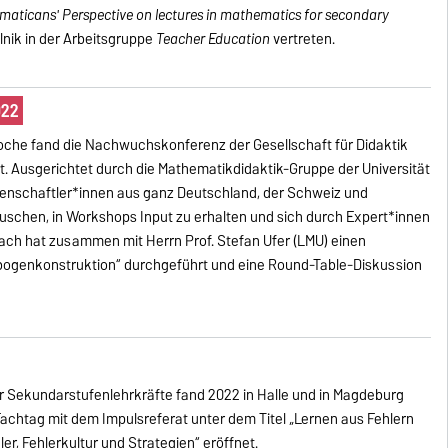
aticans' Perspective on lectures in mathematics for secondary
lnik in der Arbeitsgruppe
Teacher Education
vertreten.
022
oche fand die Nachwuchskonferenz der Gesellschaft für Didaktik
. Ausgerichtet durch die Mathematikdidaktik-Gruppe der Universität
nschaftler*innen aus ganz Deutschland, der Schweiz und
schen, in Workshops Input zu erhalten und sich durch Expert*innen
 Rach hat zusammen mit Herrn Prof. Stefan Ufer (LMU) einen
ogenkonstruktion“ durchgeführt und eine Round-Table-Diskussion
r Sekundarstufenlehrkräfte fand 2022 in Halle und in Magdeburg
 Fachtag mit dem Impulsreferat unter dem Titel „Lernen aus Fehlern
er, Fehlerkultur und Strategien“ eröffnet.