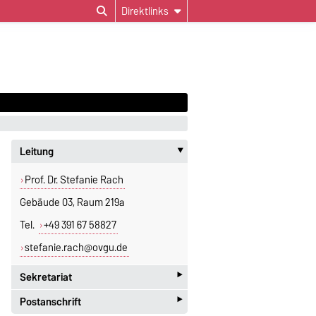
Direktlinks
Leitung
‣
Prof. Dr. Stefanie Rach
Gebäude 03, Raum 219a
Tel.
+49 391 67 58827
stefanie.rach@ovgu.de
‣
Sekretariat
‣
Postanschrift
Jeannette Polte