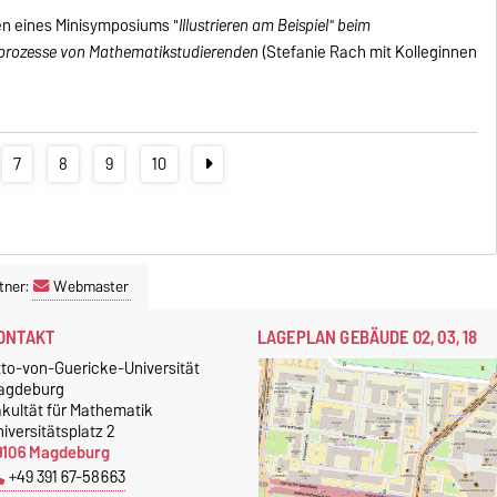
en eines Minisymposiums "
Illustrieren am Beispiel" beim
sprozesse von Mathematikstudierenden
(Stefanie Rach mit Kolleginnen
7
8
9
10
tner:
Webmaster
ONTAKT
LAGEPLAN GEBÄUDE 02, 03, 18
tto-von-Guericke-Universität
agdeburg
akultät für Mathematik
iversitätsplatz 2
9106 Magdeburg
+49 391 67-58663