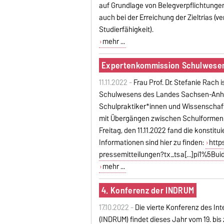
auf Grundlage von Belegverpflichtungen
auch bei der Erreichung der Zieltrias (
Studierfähigkeit).
mehr ...
Expertenkommission Schulwese
11.11.2022 -
Frau Prof. Dr. Stefanie Rach
Schulwesens des Landes Sachsen-Anha
Schulpraktiker*innen und Wissenschaft
mit Übergängen zwischen Schulformen o
Freitag, den 11.11.2022 fand die konsti
Informationen sind hier zu finden:
http
pressemitteilungen?tx_tsa[…]pi1%5B
mehr ...
4. Konferenz der INDRUM
17.10.2022 -
Die vierte Konferenz des In
(INDRUM) findet dieses Jahr vom 19. bis