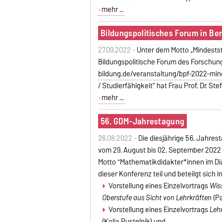
mehr ...
Bildungspolitisches Forum in Ber
27.09.2022 -
Unter dem Motto „Mindeststa
Bildungspolitische Forum des Forschun
bildung.de/veranstaltung/bpf-2022-mi
/ Studierfähigkeit“ hat Frau Prof. Dr. S
mehr ...
56. GDM-Jahrestagung
26.08.2022 -
Die diesjährige 56. Jahres
vom 29. August bis 02. September 2022 s
Motto "Mathematikdidakter*innen im Dia
dieser Konferenz teil und beteilgt sich i
Vorstellung eines Einzelvortrags
Wis
Oberstufe aus Sicht von Lehrkräften
(Pa
Vorstellung eines Einzelvortrags
Leh
(Kolja Pustelnik) und