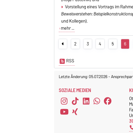
Vorstellung eines Vortrags im Rahm
Beweisverstehen: Beispielkonstruktion
und Kollegen).
mehr ...
2
3
4
5
6
RSS
Letzte Änderung: 05.07.2026
-
Ansprechpar
SOZIALE MEDIEN
K
O
M
F
Un
3