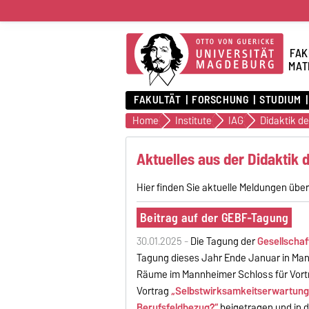
FAK
MAT
FAKULTÄT
FORSCHUNG
STUDIUM
Home
Institute
IAG
Aktuelles aus der Didaktik
Hier finden Sie aktuelle Meldungen über
Beitrag auf der GEBF-Tagung
30.01.2025 -
Die Tagung der
Gesellschaf
Tagung dieses Jahr Ende Januar in Mann
Räume im Mannheimer Schloss für Vortr
Vortrag
„Selbstwirksamkeitserwartung
Berufsfeldbezug?“
beigetragen und in d