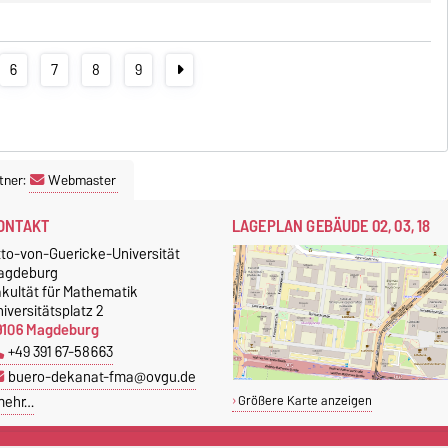
6
7
8
9
tner:
Webmaster
ONTAKT
LAGEPLAN GEBÄUDE 02, 03, 18
tto-von-Guericke-Universität
agdeburg
akultät für Mathematik
iversitätsplatz 2
9106 Magdeburg
+49 391 67-58663
buero-dekanat-fma@ovgu.de
mehr…
Größere Karte anzeigen