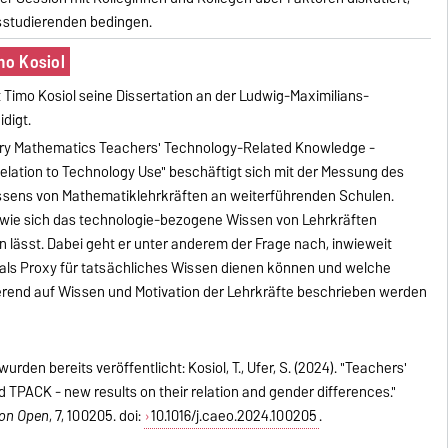
sstudierenden bedingen.
mo Kosiol
 Timo Kosiol seine Dissertation an der Ludwig-Maximilians-
idigt.
dary Mathematics Teachers' Technology-Related Knowledge -
lation to Technology Use" beschäftigt sich mit der Messung des
sens von Mathematiklehrkräften an weiterführenden Schulen.
l, wie sich das technologie-bezogene Wissen von Lehrkräften
n lässt. Dabei geht er unter anderem der Frage nach, inwieweit
als Proxy für tatsächliches Wissen dienen können und welche
erend auf Wissen und Motivation der Lehrkräfte beschrieben werden
den bereits veröffentlicht: Kosiol, T., Ufer, S. (2024). "Teachers'
d TPACK - new results on their relation and gender differences."
ion Open
, 7, 100205. doi:
10.1016/j.caeo.2024.100205
.