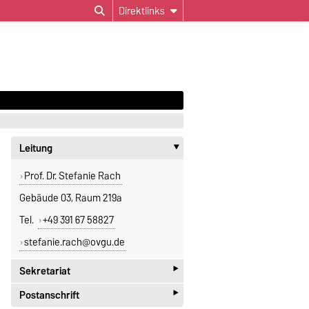
Direktlinks
Leitung
‣
Prof. Dr. Stefanie Rach
Gebäude 03, Raum 219a
Tel.
+49 391 67 58827
stefanie.rach@ovgu.de
‣
Sekretariat
‣
Postanschrift
Jeannette Polte