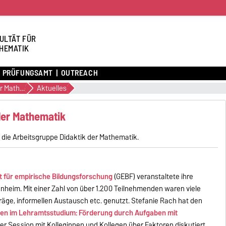
ULTÄT FÜR
HEMATIK
PRÜFUNGSAMT
OUTREACH
Didaktik der Mathematik
Aktuelles
 der Mathematik
 die Arbeitsgruppe Didaktik der Mathematik.
t für empirische Bildungsforschung
(GEBF) veranstaltete ihre
heim. Mit einer Zahl von über 1.200 Teilnehmenden waren viele
äge, informellen Austausch etc. genutzt. Stefanie Rach hat den
en im Lehramtsstudium: Förderung durch Aufgaben mit
er Session mit Kolleginnen und Kollegen über Faktoren diskutiert,