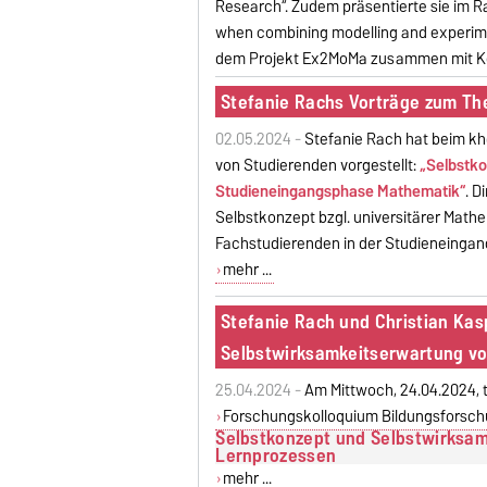
Research“. Zudem präsentierte sie im R
when combining modelling and experiment
dem Projekt Ex2MoMa zusammen mit Kol
Stefanie Rachs Vorträge zum The
02.05.2024 -
Stefanie Rach hat beim k
von Studierenden vorgestellt:
„Selbstko
Studieneingangsphase Mathematik“
. D
Selbstkonzept bzgl. universitärer Math
Fachstudierenden in der Studieneinga
mehr ...
Stefanie Rach und Christian Ka
Selbstwirksamkeitserwartung vo
25.04.2024 -
Am Mittwoch, 24.04.2024, 
Forschungskolloquium Bildungsforsc
Selbstkonzept und Selbstwirksam
Lernprozessen
mehr ...