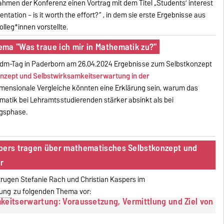
ahmen der Konferenz einen Vortrag mit dem Titel „Students’ interest
ation – is it worth the effort?“ , in dem sie erste Ergebnisse aus
leg*innen vorstellte.
ma "Was traue ich mir in Mathematik zu?"
hdm-Tag in Paderborn am 26.04.2024 Ergebnisse zum Selbstkonzept
nzept und Selbstwirksamkeitserwartung in der
imensionale Vergleiche könnten eine Erklärung sein, warum das
ematik bei Lehramtsstudierenden stärker absinkt als bei
ngsphase.
spers tragen über mathematisches Selbstkonzept und
r
trugen Stefanie Rach und Christian Kaspers im
hung
zu folgenden Thema vor:
keitserwartung: Voraussetzung, Vermittlung und Ziel von