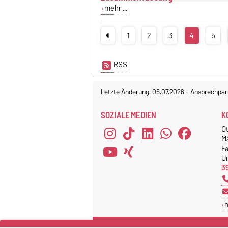
mehr ...
1
2
3
4
5
RSS
Letzte Änderung: 05.07.2026
-
Ansprechpar
SOZIALE MEDIEN
K
O
M
F
Un
3